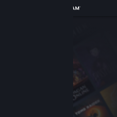
Conectează-te
Magazin
Comunitate
Despre
Asistență
Schimbă limba
Obține aplicația Steam pentru dispozitive mobile
Vezi site în versiunea pentru desktop