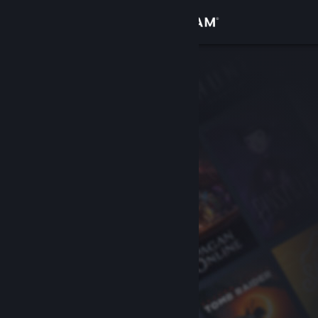
Conectează-te
Magazin
Comunitate
Despre
Asistență
Schimbă limba
Obține aplicația Steam pentru dispozitive mobile
Vezi site în versiunea pentru desktop