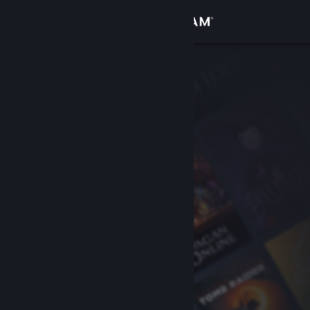
Conectează-te
Magazin
Comunitate
Despre
Asistență
Schimbă limba
Obține aplicația Steam pentru dispozitive mobile
Vezi site în versiunea pentru desktop