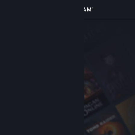
Conectează-te
Magazin
Comunitate
Despre
Asistență
Schimbă limba
Obține aplicația Steam pentru dispozitive mobile
Vezi site în versiunea pentru desktop