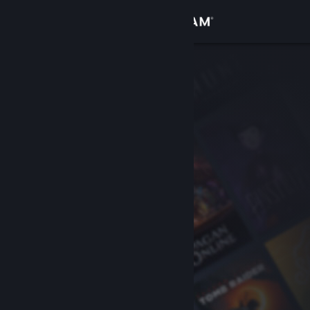
Conectează-te
Magazin
Comunitate
Despre
Asistență
Schimbă limba
Obține aplicația Steam pentru dispozitive mobile
Vezi site în versiunea pentru desktop