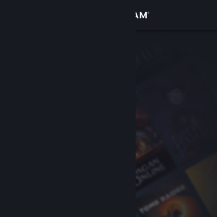
Conectează-te
Magazin
Comunitate
Despre
Asistență
Schimbă limba
Obține aplicația Steam pentru dispozitive mobile
Vezi site în versiunea pentru desktop