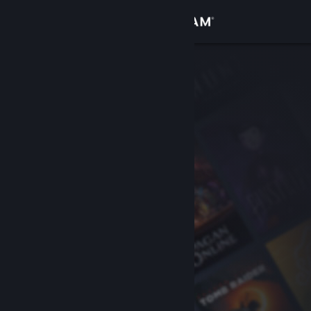
Conectează-te
Magazin
Comunitate
Despre
Asistență
Schimbă limba
Obține aplicația Steam pentru dispozitive mobile
Vezi site în versiunea pentru desktop