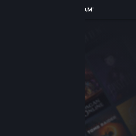
Conectează-te
Magazin
Comunitate
Despre
Asistență
Schimbă limba
Obține aplicația Steam pentru dispozitive mobile
Vezi site în versiunea pentru desktop