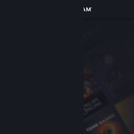
Conectează-te
Magazin
Comunitate
Despre
Asistență
Schimbă limba
Obține aplicația Steam pentru dispozitive mobile
Vezi site în versiunea pentru desktop