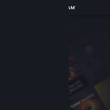
Conectează-te
Magazin
Comunitate
Despre
Asistență
Schimbă limba
Obține aplicația Steam pentru dispozitive mobile
Vezi site în versiunea pentru desktop