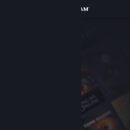
Conectează-te
Magazin
Comunitate
Despre
Asistență
Schimbă limba
Obține aplicația Steam pentru dispozitive mobile
Vezi site în versiunea pentru desktop