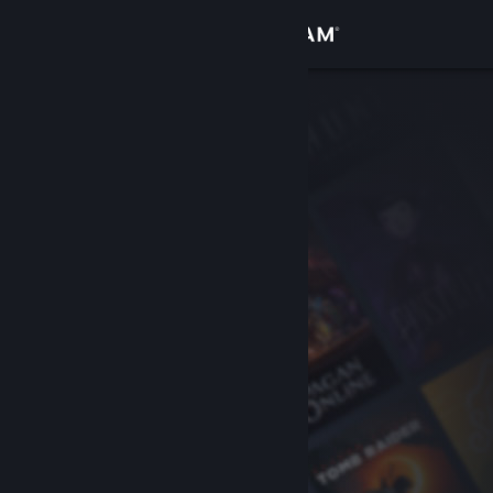
Conectează-te
Magazin
Comunitate
Despre
Asistență
Schimbă limba
Obține aplicația Steam pentru dispozitive mobile
Vezi site în versiunea pentru desktop