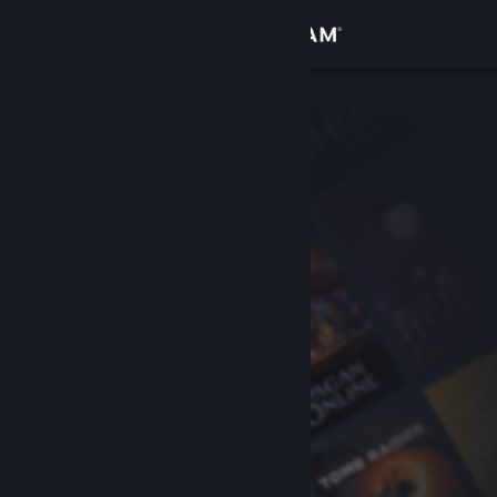
Conectează-te
Magazin
Comunitate
Despre
Asistență
Schimbă limba
Obține aplicația Steam pentru dispozitive mobile
Vezi site în versiunea pentru desktop