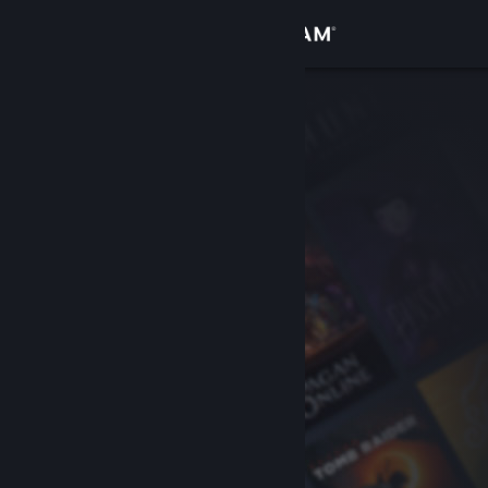
Conectează-te
Magazin
Comunitate
Despre
Asistență
Schimbă limba
Obține aplicația Steam pentru dispozitive mobile
Vezi site în versiunea pentru desktop