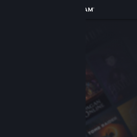
Conectează-te
Magazin
Comunitate
Despre
Asistență
Schimbă limba
Obține aplicația Steam pentru dispozitive mobile
Vezi site în versiunea pentru desktop