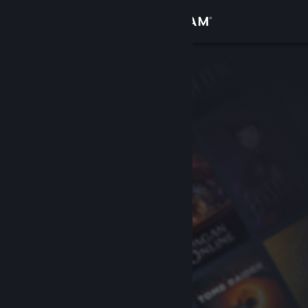
Conectează-te
Magazin
Comunitate
Despre
Asistență
Schimbă limba
Obține aplicația Steam pentru dispozitive mobile
Vezi site în versiunea pentru desktop