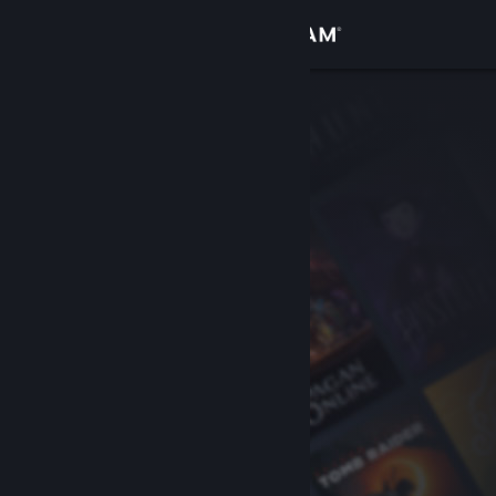
Conectează-te
Magazin
Comunitate
Despre
Asistență
Schimbă limba
Obține aplicația Steam pentru dispozitive mobile
Vezi site în versiunea pentru desktop