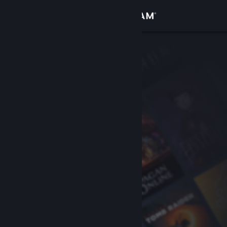
Conectează-te
Magazin
Comunitate
Despre
Asistență
Schimbă limba
Obține aplicația Steam pentru dispozitive mobile
Vezi site în versiunea pentru desktop