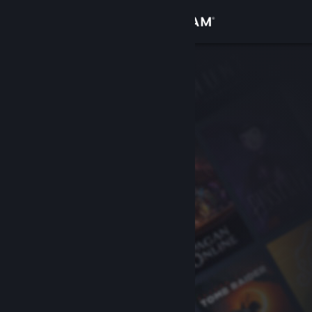
Conectează-te
Magazin
Comunitate
Despre
Asistență
Schimbă limba
Obține aplicația Steam pentru dispozitive mobile
Vezi site în versiunea pentru desktop