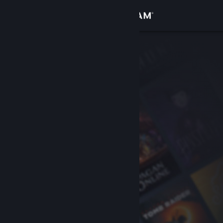
Conectează-te
Magazin
Comunitate
Despre
Asistență
Schimbă limba
Obține aplicația Steam pentru dispozitive mobile
Vezi site în versiunea pentru desktop