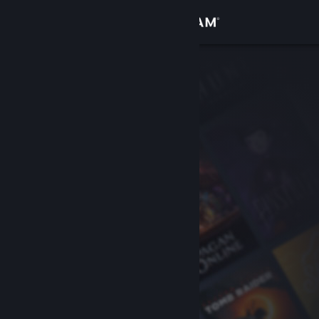
Conectează-te
Magazin
Comunitate
Despre
Asistență
Schimbă limba
Obține aplicația Steam pentru dispozitive mobile
Vezi site în versiunea pentru desktop