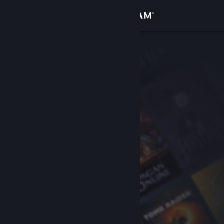
Conectează-te
Magazin
Comunitate
Despre
Asistență
Schimbă limba
Obține aplicația Steam pentru dispozitive mobile
Vezi site în versiunea pentru desktop