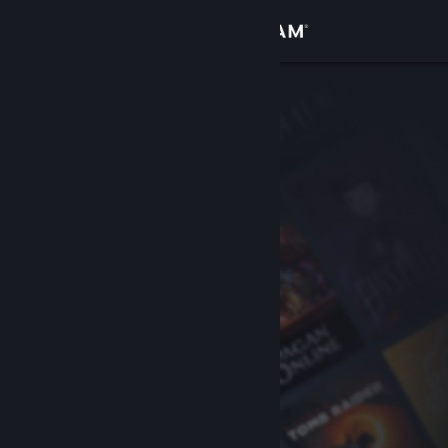
Conectează-te
Magazin
Comunitate
Despre
Asistență
Schimbă limba
Obține aplicația Steam pentru dispozitive mobile
Vezi site în versiunea pentru desktop