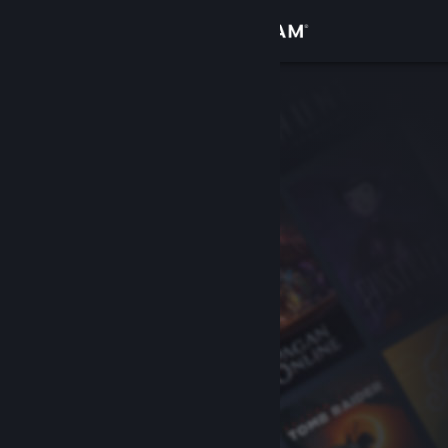
Conectează-te
Magazin
Comunitate
Despre
Asistență
Schimbă limba
Obține aplicația Steam pentru dispozitive mobile
Vezi site în versiunea pentru desktop