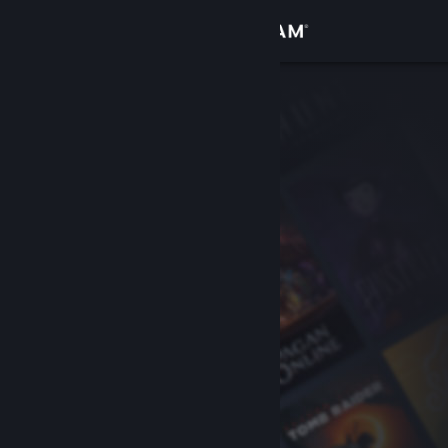
Conectează-te
Magazin
Comunitate
Despre
Asistență
Schimbă limba
Obține aplicația Steam pentru dispozitive mobile
Vezi site în versiunea pentru desktop