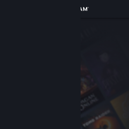
Conectează-te
Magazin
Comunitate
Despre
Asistență
Schimbă limba
Obține aplicația Steam pentru dispozitive mobile
Vezi site în versiunea pentru desktop