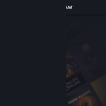
Conectează-te
Magazin
Comunitate
Despre
Asistență
Schimbă limba
Obține aplicația Steam pentru dispozitive mobile
Vezi site în versiunea pentru desktop