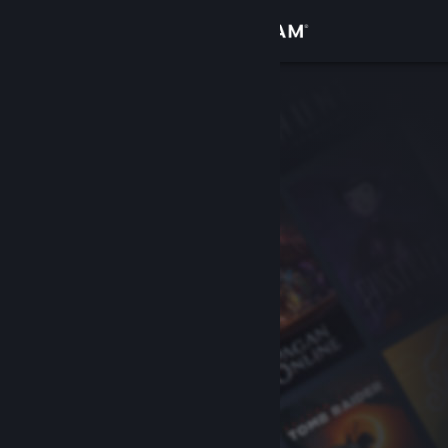
Conectează-te
Magazin
Comunitate
Despre
Asistență
Schimbă limba
Obține aplicația Steam pentru dispozitive mobile
Vezi site în versiunea pentru desktop