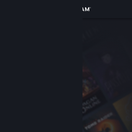
Conectează-te
Magazin
Comunitate
Despre
Asistență
Schimbă limba
Obține aplicația Steam pentru dispozitive mobile
Vezi site în versiunea pentru desktop