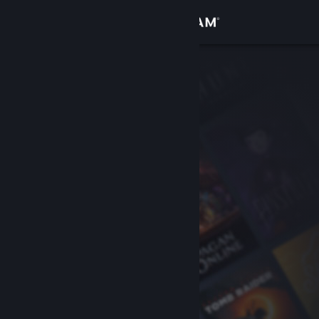
Conectează-te
Magazin
Comunitate
Despre
Asistență
Schimbă limba
Obține aplicația Steam pentru dispozitive mobile
Vezi site în versiunea pentru desktop