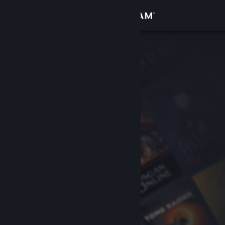
Conectează-te
Magazin
Comunitate
Despre
Asistență
Schimbă limba
Obține aplicația Steam pentru dispozitive mobile
Vezi site în versiunea pentru desktop