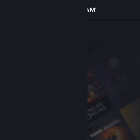
Conectează-te
Magazin
Comunitate
Despre
Asistență
Schimbă limba
Obține aplicația Steam pentru dispozitive mobile
Vezi site în versiunea pentru desktop