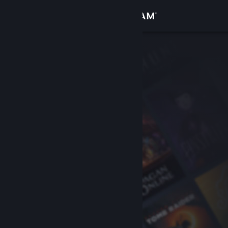
Conectează-te
Magazin
Comunitate
Despre
Asistență
Schimbă limba
Obține aplicația Steam pentru dispozitive mobile
Vezi site în versiunea pentru desktop