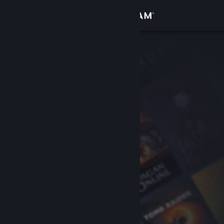
Conectează-te
Magazin
Comunitate
Despre
Asistență
Schimbă limba
Obține aplicația Steam pentru dispozitive mobile
Vezi site în versiunea pentru desktop