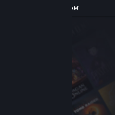
Conectează-te
Magazin
Comunitate
Despre
Asistență
Schimbă limba
Obține aplicația Steam pentru dispozitive mobile
Vezi site în versiunea pentru desktop