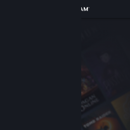
Conectează-te
Magazin
Comunitate
Despre
Asistență
Schimbă limba
Obține aplicația Steam pentru dispozitive mobile
Vezi site în versiunea pentru desktop