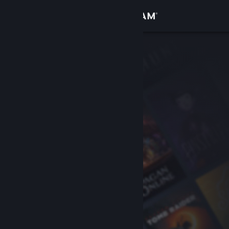
Conectează-te
Magazin
Comunitate
Despre
Asistență
Schimbă limba
Obține aplicația Steam pentru dispozitive mobile
Vezi site în versiunea pentru desktop