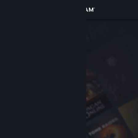
Conectează-te
Magazin
Comunitate
Despre
Asistență
Schimbă limba
Obține aplicația Steam pentru dispozitive mobile
Vezi site în versiunea pentru desktop