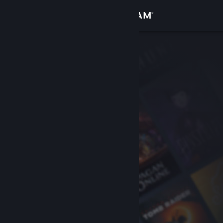
Conectează-te
Magazin
Comunitate
Despre
Asistență
Schimbă limba
Obține aplicația Steam pentru dispozitive mobile
Vezi site în versiunea pentru desktop