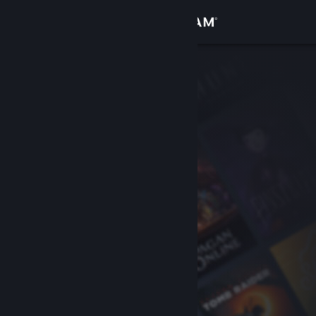
Conectează-te
Magazin
Comunitate
Despre
Asistență
Schimbă limba
Obține aplicația Steam pentru dispozitive mobile
Vezi site în versiunea pentru desktop