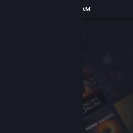
Conectează-te
Magazin
Comunitate
Despre
Asistență
Schimbă limba
Obține aplicația Steam pentru dispozitive mobile
Vezi site în versiunea pentru desktop