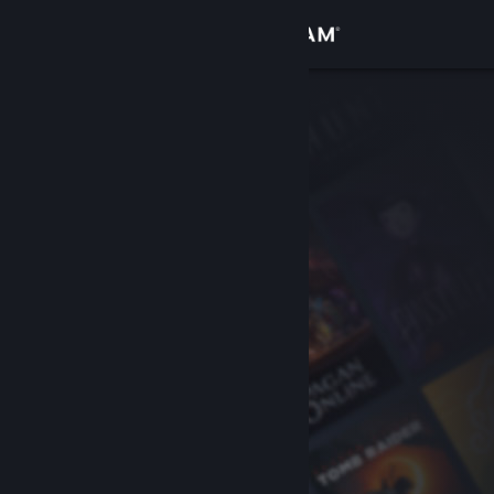
Conectează-te
Magazin
Comunitate
Despre
Asistență
Schimbă limba
Obține aplicația Steam pentru dispozitive mobile
Vezi site în versiunea pentru desktop