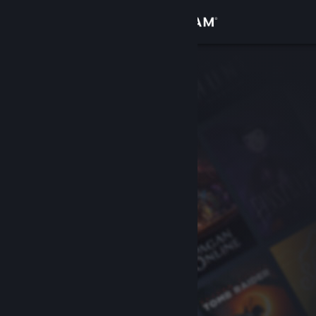
Conectează-te
Magazin
Comunitate
Despre
Asistență
Schimbă limba
Obține aplicația Steam pentru dispozitive mobile
Vezi site în versiunea pentru desktop