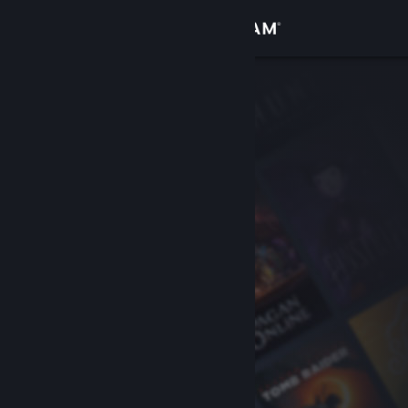
Conectează-te
Magazin
Comunitate
Despre
Asistență
Schimbă limba
Obține aplicația Steam pentru dispozitive mobile
Vezi site în versiunea pentru desktop