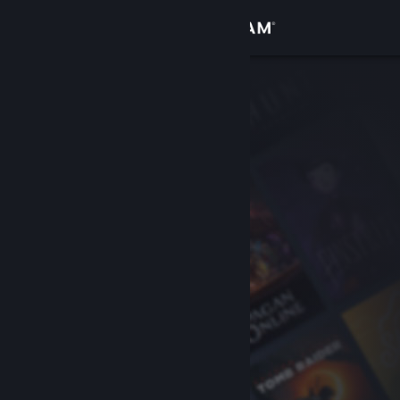
Conectează-te
Magazin
Comunitate
Despre
Asistență
Schimbă limba
Obține aplicația Steam pentru dispozitive mobile
Vezi site în versiunea pentru desktop