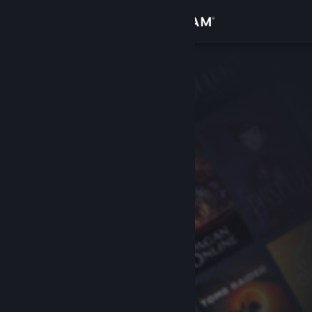
Conectează-te
Magazin
Comunitate
Despre
Asistență
Schimbă limba
Obține aplicația Steam pentru dispozitive mobile
Vezi site în versiunea pentru desktop