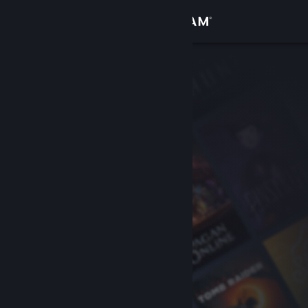
Conectează-te
Magazin
Comunitate
Despre
Asistență
Schimbă limba
Obține aplicația Steam pentru dispozitive mobile
Vezi site în versiunea pentru desktop