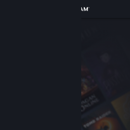
Conectează-te
Magazin
Comunitate
Despre
Asistență
Schimbă limba
Obține aplicația Steam pentru dispozitive mobile
Vezi site în versiunea pentru desktop