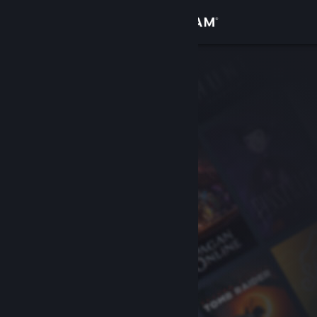
Conectează-te
Magazin
Comunitate
Despre
Asistență
Schimbă limba
Obține aplicația Steam pentru dispozitive mobile
Vezi site în versiunea pentru desktop