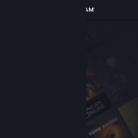
Conectează-te
Magazin
Comunitate
Despre
Asistență
Schimbă limba
Obține aplicația Steam pentru dispozitive mobile
Vezi site în versiunea pentru desktop